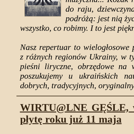
do raju, dziewczyn
podróżą: jest nią życ
wszystko, co robimy. I to jest pięk
Nasz repertuar to wielogłosowe 
z różnych regionów Ukrainy, w t
pieśni liryczne, obrzędowe na w
poszukujemy u ukraińskich na
dobrych, tradycyjnych, oryginaln
WIRTU@LNE GĘŚLE, wyn
płytę roku już 11 maja