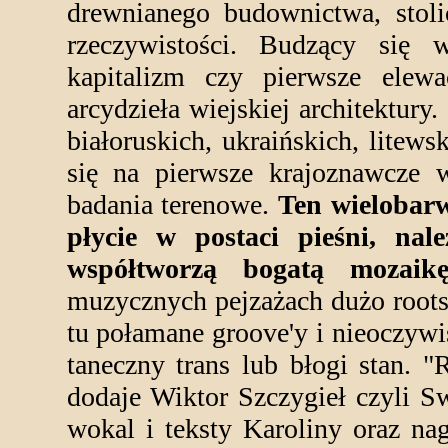
drewnianego budownictwa, stoli
rzeczywistości. Budzący się 
kapitalizm czy pierwsze elewa
arcydzieła wiejskiej architektury
białoruskich, ukraińskich, litews
się na pierwsze krajoznawcze 
badania terenowe.
Ten wielobarw
płycie w postaci pieśni, na
współtworzą bogatą mozaikę
muzycznych pejzażach dużo rootsow
tu połamane groove'y i nieoczyw
taneczny trans lub błogi stan. "
dodaje Wiktor Szczygieł czyli S
wokal i teksty Karoliny oraz nag