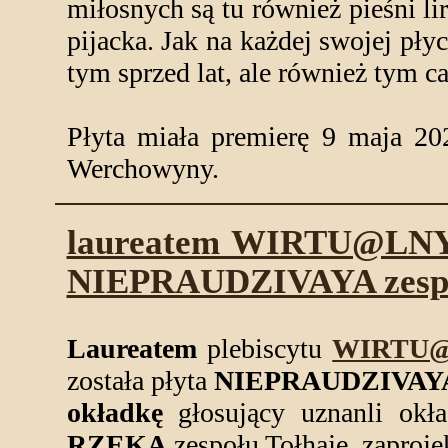
miłosnych są tu również pieśni lir
pijacka. Jak na każdej swojej pł
tym sprzed lat, ale również tym 
Płyta miała premierę 9 maja 202
Werchowyny.
laureatem WIRTU@LNYC
NIEPRAUDZIVAYA zespo
Laureatem
plebiscytu
WIRTU@
została płyta
NIEPRAUDZIVAY
okładkę
głosujący uznanli okł
RZEKĄ
zespołu Tołhaje, zaproj