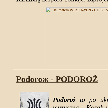
Podoroж - PODOROŻ
Podoroż
to po ukr
muzyczna... Kozak n