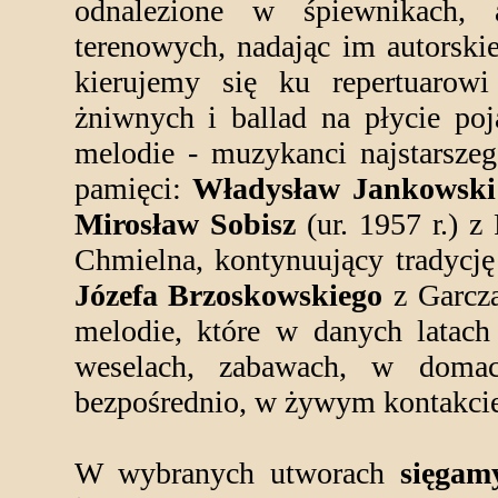
odnalezione w śpiewnikach, 
terenowych, nadając im autorski
kierujemy się ku repertuarow
żniwnych i ballad na płycie poj
melodie - muzykanci najstarsze
pamięci:
Władysław Jankowski
Mirosław Sobisz
(ur. 1957 r.) 
Chmielna, kontynuujący tradycj
Józefa Brzoskowskiego
z Garcza
melodie, które w danych latach
weselach, zabawach, w doma
bezpośrednio, w żywym kontakcie
W wybranych utworach
sięgam