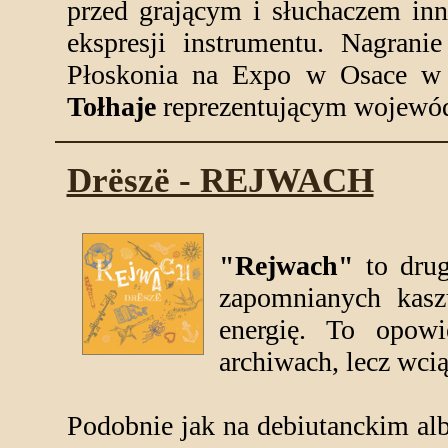
przed grającym i słuchaczem inne
ekspresji instrumentu. Nagrani
Płoskonia na Expo w Osace w 
Tołhaje
reprezentującym wojewód
Drëszë - REJWACH
"Rejwach"
to drug
zapomnianych kasz
energię. To opowi
archiwach, lecz wcią
Podobnie jak na debiutanckim al