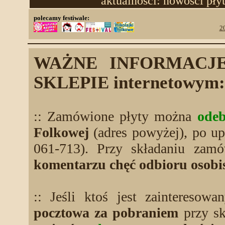
aktualności: nowości pły
polecamy festiwale:
2
WAŻNE INFORMACJE
SKLEPIE internetowym:
:: Zamówione płyty można
odeb
Folkowej
(adres powyżej), po u
061-713). Przy składaniu zamó
komentarzu chęć odbioru osobi
:: Jeśli ktoś jest zainteresow
pocztowa za pobraniem
przy sk