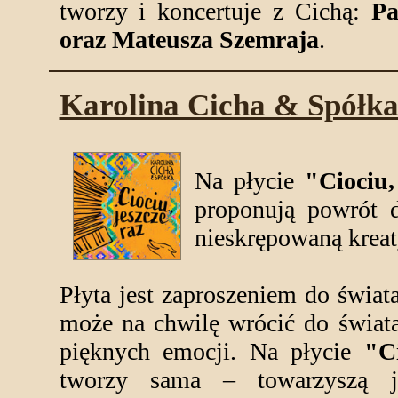
tworzy i koncertuje z Cichą:
Pa
oraz Mateusza Szemraja
.
Karolina Cicha & Spół
Na płycie
"Ciociu,
proponują powrót 
nieskrępowaną krea
Płyta jest zaproszeniem do świa
może na chwilę wrócić do świata
pięknych emocji. Na płycie
"Ci
tworzy sama – towarzyszą j