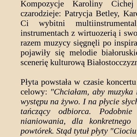
Kompozycje Karoliny Cichej
czarodzieje: Patrycja Betley, K
Ci wybitni multiinstrumenta
instrumentach z wirtuozerią i sw
razem muzycy sięgnęli po inspir
pojawiły się melodie białoruski
scenerię kulturową Białostocczyz
Płyta powstała w czasie koncertu
celowy:
"Chciałam, aby muzyka n
występu na żywo. I na płycie słyc
tańczący odbiorca. Podobnie
nianiowania, dla konkretnego 
powtórek. Stąd tytuł płyty "Ciociu