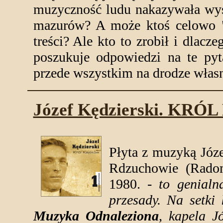
muzyczność ludu nakazywała wy
mazurów? A może ktoś celowo "w
treści? Ale kto to zrobił i dlacz
poszukuje odpowiedzi na te pyt
przede wszystkim na drodze włas
Józef Kędzierski. KR
Płyta z muzyką Józ
Rdzuchowie (Radom
1980. -
to genial
przesady. Na setki
Muzyka Odnaleziona
, kapela J