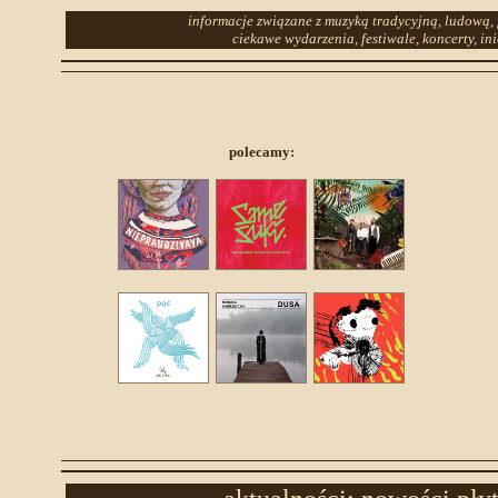
informacje związane z muzyką tradycyjną, ludową, 
ciekawe wydarzenia, festiwale, koncerty, in
polecamy: