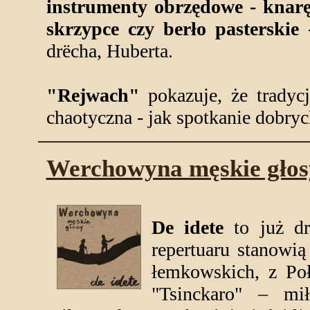
instrumenty obrzędowe - knarę,
skrzypce czy berło pasterskie
-
drëcha, Huberta.
"Rejwach"
pokazuje, że tradyc
chaotyczna - jak spotkanie dobryc
Werchowyna męskie gło
De idete
to już dr
repertuaru stanowią
łemkowskich, z Poł
"Tsinckaro" – mi