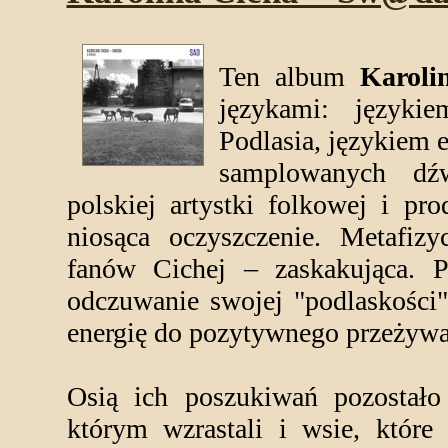
Ten album
Karol
językami: języki
Podlasia, językiem 
samplowanych dźw
polskiej artystki folkowej i p
niosąca oczyszczenie. Metafizyc
fanów Cichej – zaskakująca. P
odczuwanie swojej "podlaskości"
energię do pozytywnego przeżywani
Osią ich poszukiwań pozostało
którym wzrastali i wsie, które