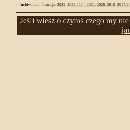
Archiwalne informacje:
2025
;
2022-2024
;
2021
;
2020
;
2019
;
2017/2
Jeśli wiesz o czymś czego my nie 
ja