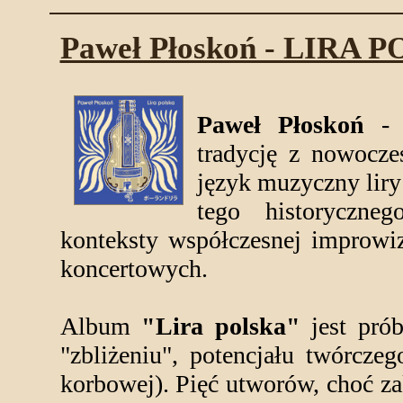
Paweł Płoskoń - LIRA 
Paweł Płoskoń
- l
tradycję z nowocze
język muzyczny lir
tego historyczne
konteksty współczesnej improwiz
koncertowych.
Album
"Lira polska"
jest pró
"zbliżeniu", potencjału twórczego
korbowej). Pięć utworów, choć za