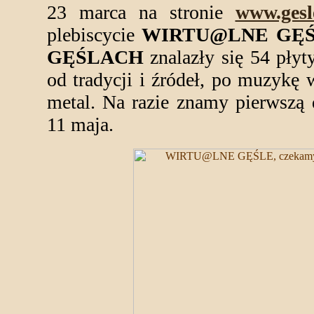
23 marca na stronie
www.gesle
plebiscycie
WIRTU@LNE GĘ
GĘŚLACH
znalazły się 54 pły
od tradycji i źródeł, po muzykę 
metal. Na razie znamy pierwszą 
11 maja.