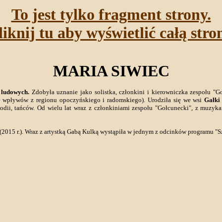
To jest tylko fragment strony.
liknij tu aby wyświetlić całą stro
MARIA SIWIEC
 ludowych.
Zdobyła uznanie jako solistka, członkini i kierowniczka zespołu "Go
 wpływów z regionu opoczyńskiego i radomskiego). Urodziła się we wsi
Gałki
lodii, tańców. Od wielu lat wraz z członkiniami zespołu "Gołcunecki", z muzyka
a (2015 r.). Wraz z artystką Gabą Kulką wystąpiła w jednym z odcinków programu "