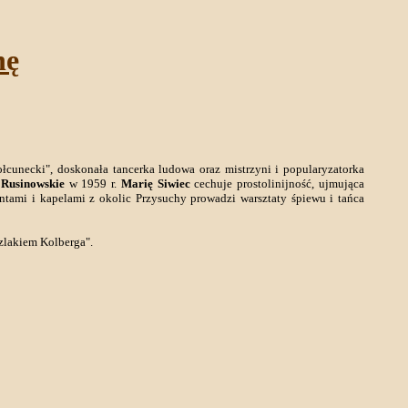
nę
łcunecki", doskonała tancerka ludowa oraz mistrzyni i popularyzatorka
 Rusinowskie
w 1959 r.
Marię Siwiec
cechuje prostolinijność, ujmująca
ntami i kapelami z okolic Przysuchy prowadzi warsztaty śpiewu i tańca
Szlakiem Kolberga".