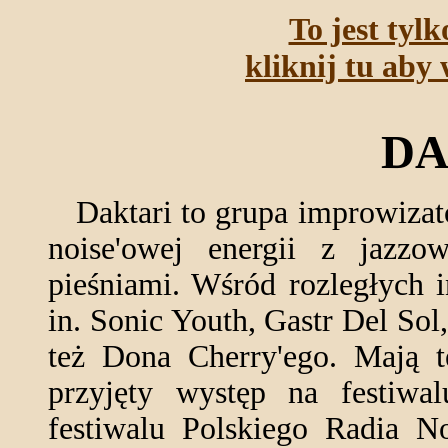
To jest tyl
kliknij tu aby 
DA
Daktari to grupa improwizato
noise'owej energii z jazz
pieśniami. Wśród rozległych 
in. Sonic Youth, Gastr Del Sol
też Dona Cherry'ego. Mają 
przyjęty występ na festi
festiwalu Polskiego Radia No