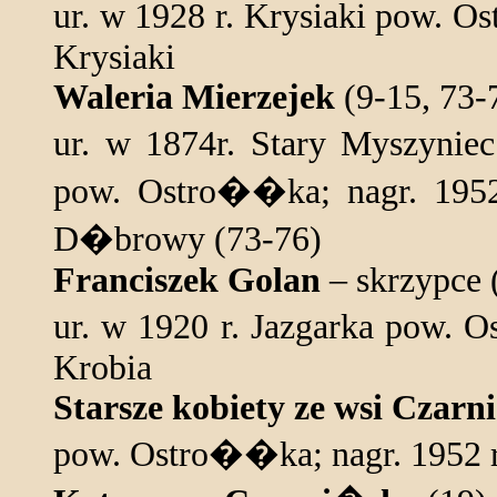
ur. w 1928 r. Krysiaki pow. 
Krysiaki
Waleria Mierzejek
(9-15, 73-
ur. w 1874r. Stary Myszyn
pow. Ostro��ka; nagr. 1952
D�browy (73-76)
Franciszek Golan
– skrzypce (
ur. w 1920 r. Jazgarka pow. 
Krobia
Starsze kobiety ze wsi Czarn
pow. Ostro��ka; nagr. 1952 r