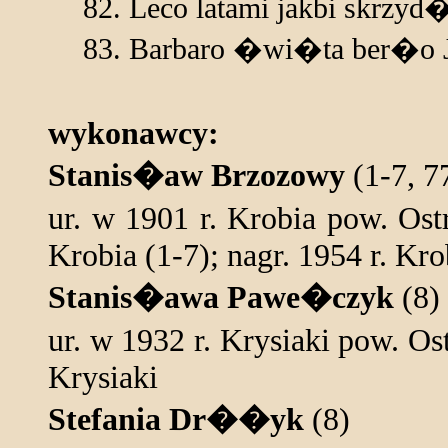
Leco latami jakbi skrzyd
Barbaro �wi�ta ber�o 
wykonawcy:
Stanis�aw Brzozowy
(1-7, 7
ur. w 1901 r. Krobia pow. Os
Krobia (1-7); nagr. 1954 r. Kro
Stanis�awa Pawe�czyk
(8)
ur. w 1932 r. Krysiaki pow. 
Krysiaki
Stefania Dr��yk
(8)