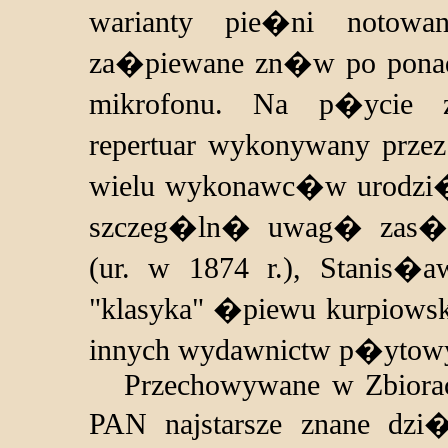
warianty pie�ni notowan
za�piewane zn�w po ponad 
mikrofonu. Na p�ycie za
repertuar wykonywany prze
wielu wykonawc�w urodzi�
szczeg�ln� uwag� zas�u
(ur. w 1874 r.), Stanis�a
"klasyka" �piewu kurpiowski
innych wydawnictw p�ytowy
Przechowywane w Zbiorach 
PAN najstarsze znane dzi� 