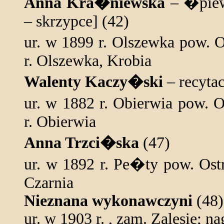
Anna Kra�niewska
– �piew 
– skrzypce] (42)
ur. w 1899 r. Olszewka pow.
r. Olszewka, Krobia
Walenty Kaczy�ski
– recytac
ur. w 1882 r. Obierwia pow.
r. Obierwia
Anna Trzci�ska
(47)
ur. w 1892 r. Pe�ty pow. Os
Czarnia
Nieznana wykonawczyni
(48)
ur. w 1903 r. , zam. Zalesie; na