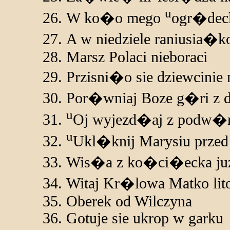
u
W ko�o mego
ogr�dec
A w niedziele raniusia�k
Marsz Polaci nieboraci
Przisni�o sie dziewcinie
Por�wniaj Boze g�ri z
u
Oj wyjezd�aj z podw�
u
Ukl�knij Marysiu prze
Wis�a z ko�ci�ecka juz 
Witaj Kr�lowa Matko li
Oberek od Wilczyna
Gotuje sie ukrop w garku