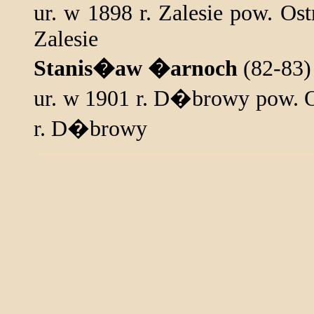
ur. w 1898 r. Zalesie pow. O
Zalesie
Stanis�aw �arnoch
(82-83)
ur. w 1901 r. D�browy pow. 
r. D�browy