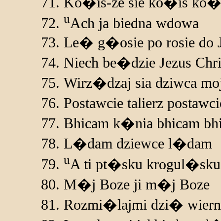
Ko�is-ze sie ko�is ko�
u
Ach ja biedna wdowa
Le� g�osie po rosie do J
Niech be�dzie Jezus Chri
Wirz�dzaj sia dziwca mo
Postawcie talierz postawc
Bhicam k�nia bhicam b
L�dam dziewce l�dam
u
A ti pt�sku krogul�sku
M�j Boze ji m�j Boze
Rozmi�lajmi dzi� wierni