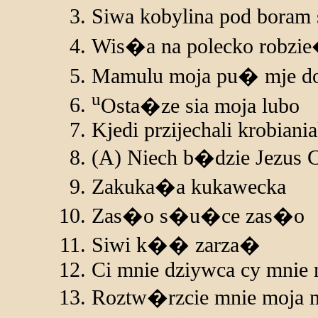
Siwa kobylina pod boram
Wis�a na polecko robzie�
Mamulu moja pu� mje d
u
Osta�ze sia moja lubo
Kjedi przijechali krobiani
(A) Niech b�dzie Jezus C
Zakuka�a kukawecka
Zas�o s�u�ce zas�o
Siwi k�� zarza�
Ci mnie dziywca cy mnie 
Roztw�rzcie mnie moja 