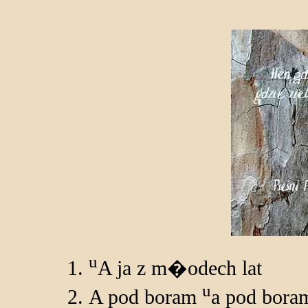
u
A ja z m�odech lat
u
A pod boram
a pod bora