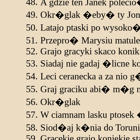
A gdzie ten Janek polecio
Okr�glak �eby� ty Jon
Latajo ptaski po wysoko�
Przepro� Marysiu matule
Grajo gracyki skaco konik
Siadaj nie gadaj �licne k
Leci ceranecka a za nio 
Graj graciku abi� m�g n
Okr�glak
W ciamnam lasku ptosek
Siod�aj k�nia do Toruni
Gracekie grajo koniekie st