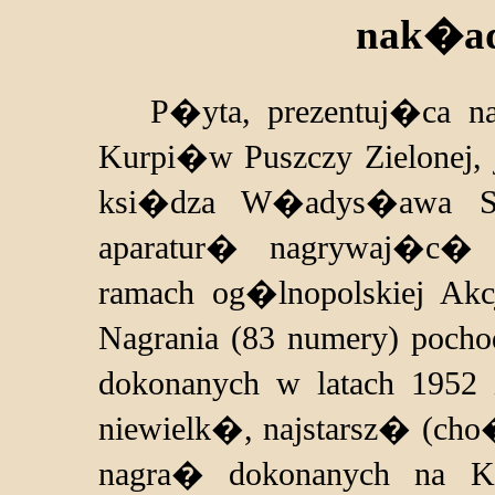
nak�ad
P�yta, prezentuj�ca najs
Kurpi�w Puszczy Zielonej,
ksi�dza W�adys�awa Sk
aparatur� nagrywaj�c�
ramach og�lnopolskiej Akc
Nagrania (83 numery) poc
dokonanych w latach 1952 
niewielk�, najstarsz� (ch
nagra� dokonanych na 