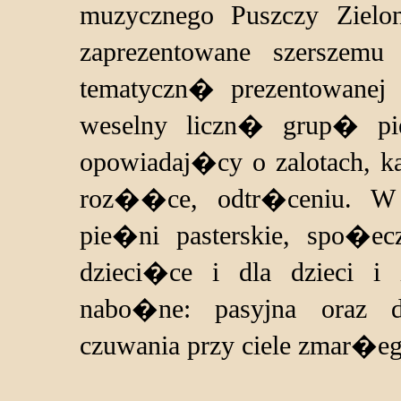
muzycznego Puszczy Ziel
zaprezentowane szersze
tematyczn� prezentowanej 
weselny liczn� grup� pi
opowiadaj�cy o zalotach, k
roz��ce, odtr�ceniu. W
pie�ni pasterskie, spo�ec
dzieci�ce i dla dzieci 
nabo�ne: pasyjna oraz 
czuwania przy ciele zmar�eg