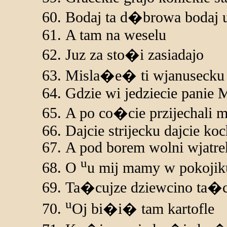
Bodaj ta d�browa bodaj
A tam na weselu
Juz za sto�i zasiadajo
Misla�e� ti wjanusecku
Gdzie wi jedziecie panie 
A po co�cie przijechali 
Dajcie strijecku dajcie ko
A pod borem wolni wjatre
u
O
u mij mamy w pokojik
Ta�cujze dziewcino ta�c
u
Oj bi�i� tam kartofle