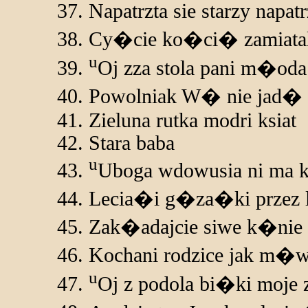
Napatrzta sie starzy napa
Cy�cie ko�ci� zamiatal
u
Oj zza stola pani m�oda
Powolniak W� nie jad�
Zieluna rutka modri ksiat
Stara baba
u
Uboga wdowusia ni ma 
Lecia�i g�za�ki przez 
Zak�adajcie siwe k�nie
Kochani rodzice jak m�
u
Oj z podola bi�ki moje 