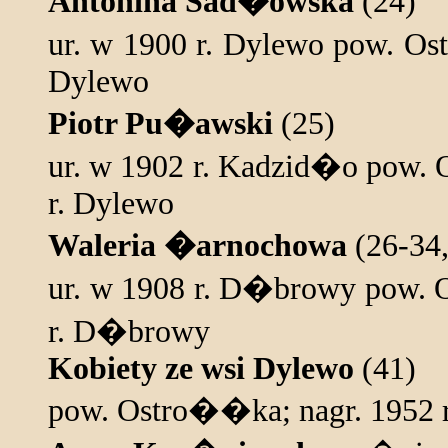
Antonina Sad�owska
(24)
ur. w 1900 r. Dylewo pow. Os
Dylewo
Piotr Pu�awski
(25)
ur. w 1902 r. Kadzid�o pow.
r. Dylewo
Waleria �arnochowa
(26-34,
ur. w 1908 r. D�browy pow. 
r. D�browy
Kobiety ze wsi Dylewo
(41)
pow. Ostro��ka; nagr. 1952 