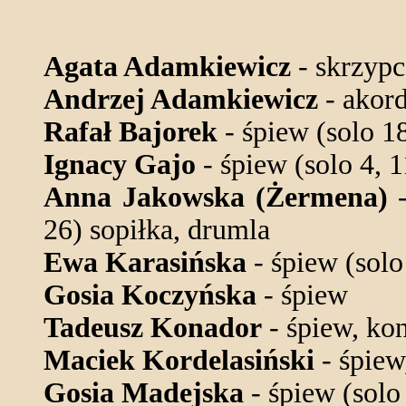
Agata Adamkiewicz
- skrzypc
Andrzej Adamkiewicz
- akor
Rafał Bajorek
- śpiew (solo 1
Ignacy Gajo
- śpiew (solo 4, 
Anna Jakowska (Żermena)
-
26) sopiłka, drumla
Ewa Karasińska
- śpiew (solo
Gosia Koczyńska
- śpiew
Tadeusz Konador
- śpiew, ko
Maciek Kordelasiński
- śpiew
Gosia Madejska
- śpiew (solo