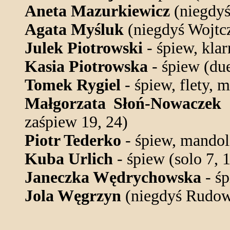
Aneta Mazurkiewicz
(niegdyś
Agata Myśluk
(niegdyś Wojtcz
Julek Piotrowski
- śpiew, klar
Kasia Piotrowska
- śpiew (due
Tomek Rygiel
- śpiew, flety, 
Małgorzata Słoń-Nowaczek
(
zaśpiew 19, 24)
Piotr Tederko
- śpiew, mandol
Kuba Urlich
- śpiew (solo 7, 
Janeczka Wędrychowska
- śp
Jola Węgrzyn
(niegdyś Rudows