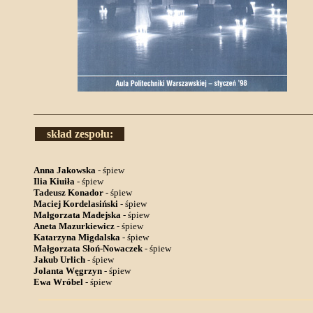
skład zespołu:
Anna Jakowska
- śpiew
Ilia Kiuiła
- śpiew
Tadeusz Konador
- śpiew
Maciej Kordelasiński
- śpiew
Małgorzata Madejska
- śpiew
Aneta Mazurkiewicz
- śpiew
Katarzyna Migdalska
- śpiew
Małgorzata Słoń-Nowaczek
- śpiew
Jakub Urlich
- śpiew
Jolanta Węgrzyn
- śpiew
Ewa Wróbel
- śpiew