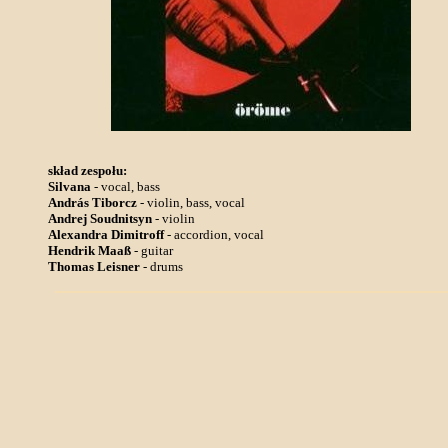
skład zespołu:
Silvana
- vocal, bass
András Tiborcz
- violin, bass, vocal
Andrej Soudnitsyn
- violin
Alexandra Dimitroff
- accordion, vocal
Hendrik Maaß
- guitar
Thomas Leisner
- drums