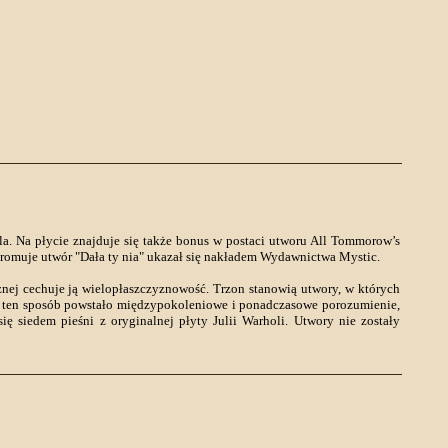
la. Na płycie znajduje się także bonus w postaci utworu All Tommorow’s
promuje utwór "Dała ty nia" ukazał się nakładem Wydawnictwa Mystic.
cznej cechuje ją wielopłaszczyznowość. Trzon stanowią utwory, w których
 W ten sposób powstało międzypokoleniowe i ponadczasowe porozumienie,
ę siedem pieśni z oryginalnej płyty Julii Warholi. Utwory nie zostały