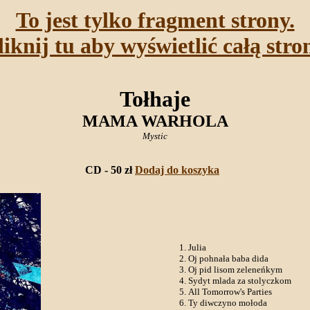
To jest tylko fragment strony.
liknij tu aby wyświetlić całą stro
Tołhaje
MAMA WARHOLA
Mystic
CD - 50 zł
Dodaj do koszyka
Julia
Oj pohnała baba dida
Oj pid lisom zeleneńkym
Sydyt mlada za stolyczkom
All Tomorrow's Parties
Ty diwczyno mołoda