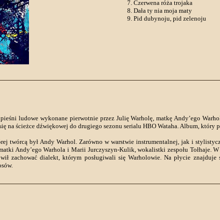
Czerwena róża trojaka
Dała ty nia moja maty
Pid dubynoju, pid zelenoju
a pieśni ludowe wykonane pierwotnie przez Julię Warholę, matkę Andy’ego Warho
się na ścieżce dźwiękowej do drugiego sezonu serialu HBO Wataha. Album, który 
órej twórcą był Andy Warhol. Zarówno w warstwie instrumentalnej, jak i stylisty
 matki Andy’ego Warhola i Marii Jurczyszyn-Kulik, wokalistki zespołu Tołhaje.
ił zachować dialekt, którym posługiwali się Warholowie. Na płycie znajduje si
osów.