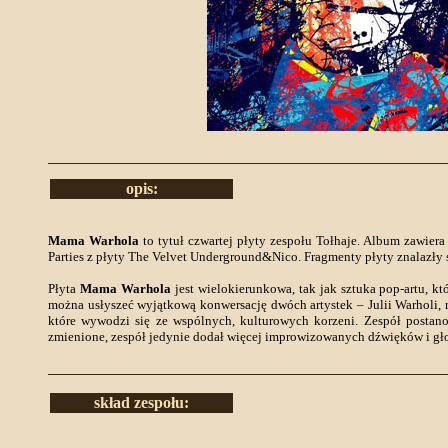
opis:
Mama Warhola
to tytuł czwartej płyty zespołu Tołhaje. Album zawier
Parties z płyty The Velvet Underground&Nico. Fragmenty płyty znalazły 
Płyta
Mama Warhola
jest wielokierunkowa, tak jak sztuka pop-artu, kt
można usłyszeć wyjątkową konwersację dwóch artystek – Julii Warholi,
które wywodzi się ze wspólnych, kulturowych korzeni. Zespół postanow
zmienione, zespół jedynie dodał więcej improwizowanych dźwięków i gł
skład zespołu: