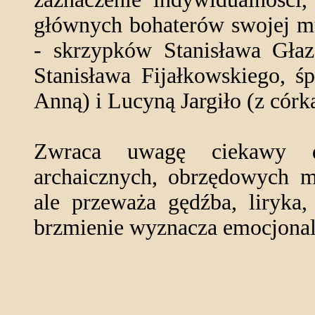
głównych bohaterów swojej mu
- skrzypków Stanisława Głaz
Stanisława Fijałkowskiego, ś
Anną) i Lucyną Jargiło (z córk
Zwraca uwagę ciekawy do
archaicznych, obrzędowych m
ale przeważa gędźba, liryka,
brzmienie wyznacza emocjonaln