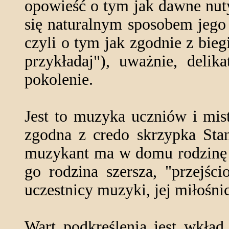
opowieść o tym jak dawne nuty
się naturalnym sposobem jego e
czyli o tym jak zgodnie z bie
przykładaj"), uważnie, delik
pokolenie.
Jest to muzyka uczniów i mis
zgodna z credo skrzypka Sta
muzykant ma w domu rodzinę "s
go rodzina szersza, "przejśc
uczestnicy muzyki, jej miłośni
Wart podkreślenia jest wkład