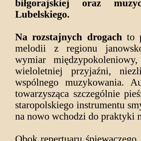
biłgorajskiej oraz muzy
Lubelskiego.
Na rozstajnych drogach
to p
melodii z regionu janowsk
wymiar międzypokoleniowy,
wieloletniej przyjaźni, nie
wspólnego muzykowania. Aut
towarzysząca szczególnie pieś
staropolskiego instrumentu sm
na nowo wchodzi do praktyki 
Obok repertuaru śpiewaczego, 