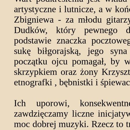
artystyczne i lutnicze, a w ko
Zbigniewa - za młodu gitarzy
Dudków, który pewnego dn
podstawie znaczka pocztoweg
sukę biłgorajską, jego syna
początku ojcu pomagał, by w 
skrzypkiem oraz żony Krzyszt
etnografki , bębnistki i śpiewac
Ich uporowi, konsekwent
zawdzięczamy liczne inicjaty
moc dobrej muzyki. Rzecz to t