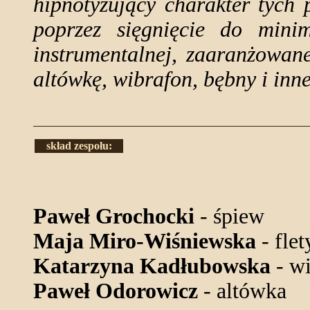
hipnotyzujący charakter tych
poprzez sięgnięcie do mini
instrumentalnej, zaaranżowane
altówkę, wibrafon, bębny i inn
skład zespołu:
Paweł Grochocki
- śpiew
Maja Miro-Wiśniewska
- flet
Katarzyna Kadłubowska
- wi
Paweł Odorowicz
- altówka