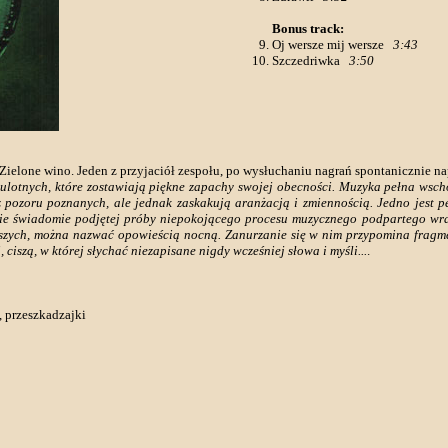
Bonus track:
Oj wersze mij wersze
3:43
Szczedriwka
3:50
ielone wino. Jeden z przyjaciół zespołu, po wysłuchaniu nagrań spontanicznie nap
 ulotnych, które zostawiają piękne zapachy swojej obecności. Muzyka pełna wschod
pozoru poznanych, ale jednak zaskakują aranżacją i zmiennością. Jedno jest p
 świadomie podjętej próby niepokojącego procesu muzycznego podpartego wrażli
iejszych, można nazwać opowieścią nocną. Zanurzanie się w nim przypomina fragm
iszą, w której słychać niezapisane nigdy wcześniej słowa i myśli...
.
, przeszkadzajki