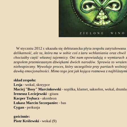
W styczniu 2012 r. ukazała się debiutancka płyta zespołu zatytułowana Z
delikatność, ale ta, która ma w sobie coś z żaru wchłaniania oraz chwil
chociażby część własnej tajemnicy. Oni nam opowiadają o wymiarach z 
zespołem przemieszanym dźwiękami dwóch narodów. Sprawia to wrażenie
niebezpieczny. Wywołuje proces, który szczególnie przy partiach woln
dawką emocjonalności. Mimo tego jest jak kojąca rozmowa z najbliższymi, c
skład zespołu:
Lesja
- wokal, skrzypce
Maciej "Bosy" Marcinkowski
- sopiłka, klarnet, saksofon, wokal, drumla
Ireneusz Leciejewski
- gitara
Kacper Trębacz
- akordeon
Łukasz Marcin Szczepaniec
- bas
Cygan
- perkusja
gościnnie:
Piotr Królewski
- wokal (9)