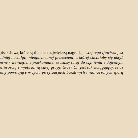
isał słowa, które są dla nich największą nagrodą:
...siłą tego zjawiska jest
niej nostalgii, nieujarzmionej przestrzeni, w której chciałoby się ukryć
ewne - wewnętrzne przekonanie, że mamy tutaj do czynienia z dojrzałym
wością i wyobraźnią całej grupy. Głos? On jest tak wciągający, że aż
enty powstające w życiu po sytuacjach burzliwych i naznaczonych sporą