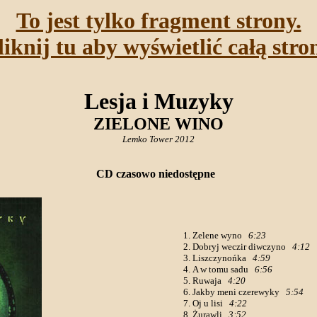
To jest tylko fragment strony.
liknij tu aby wyświetlić całą stro
Lesja i Muzyky
ZIELONE WINO
Lemko Tower 2012
CD czasowo niedostępne
Zelene wyno
6:23
Dobryj weczir diwczyno
4:12
Liszczynońka
4:59
A w tomu sadu
6:56
Ruwaja
4:20
Jakby meni czerewyky
5:54
Oj u lisi
4:22
Żurawli
3:52