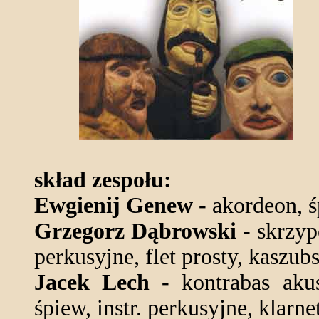
skład zespołu:
Ewgienij Genew
- akordeon, ś
Grzegorz Dąbrowski
- skrzypc
perkusyjne, flet prosty, kaszu
Jacek Lech
- kontrabas akus
śpiew, instr. perkusyjne, klarne