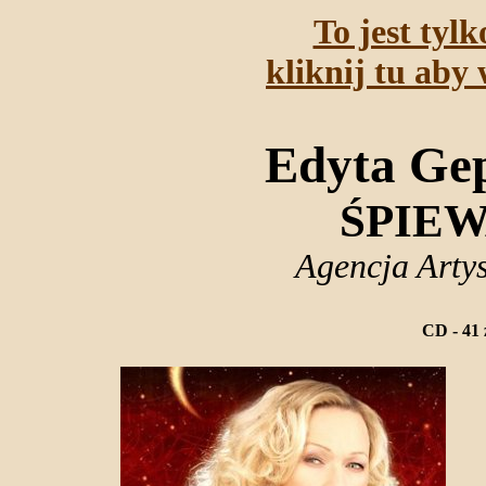
To jest tyl
kliknij tu aby 
Edyta Ge
ŚPIE
Agencja Arty
CD - 41 