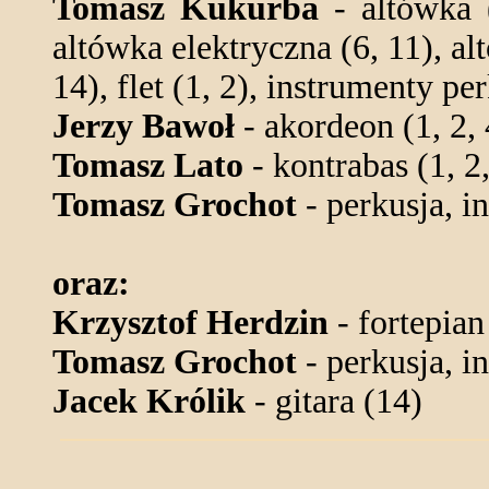
Tomasz Kukurba
- altówka (
altówka elektryczna (6, 11), al
14), flet (1, 2), instrumenty pe
Jerzy Bawoł
- akordeon (1, 2, 
Tomasz Lato
- kontrabas (1, 2
Tomasz Grochot
- perkusja, i
oraz:
Krzysztof Herdzin
- fortepian 
Tomasz Grochot
- perkusja, i
Jacek Królik
- gitara (14)