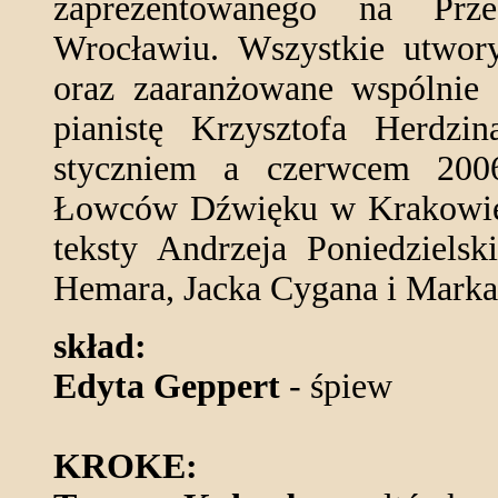
zaprezentowanego na Prze
Wrocławiu. Wszystkie utwory
oraz zaaranżowane wspólnie 
pianistę Krzysztofa Herdzi
styczniem a czerwcem 200
Łowców Dźwięku w Krakowie 
teksty Andrzeja Poniedzielsk
Hemara, Jacka Cygana i Marka
skład:
Edyta Geppert
- śpiew
KROKE: