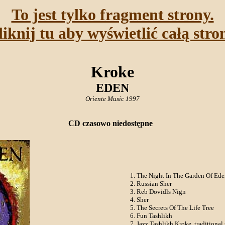
To jest tylko fragment strony.
liknij tu aby wyświetlić całą stro
Kroke
EDEN
Oriente Music 1997
CD czasowo niedostępne
The Night In The Garden Of Ede
Russian Sher
Reb Dovidls Nign
Sher
The Secrets Of The Life Tree
Fun Tashlikh
Jazz Tashlikh Kroke, traditional