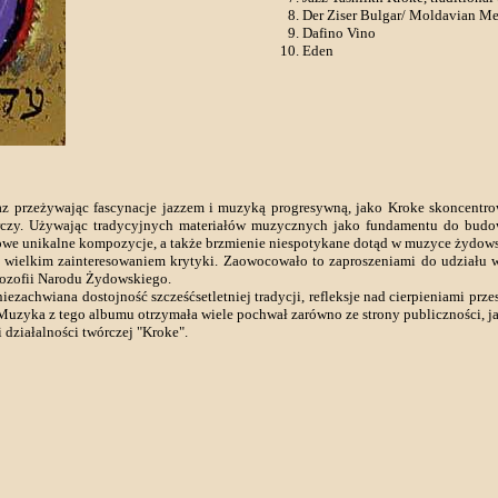
Der Ziser Bulgar/ Moldavian M
Dafino Vino
Eden
z przeżywając fascynacje jazzem i muzyką progresywną, jako Kroke skoncentro
zy. Używając tradycyjnych materiałów muzycznych jako fundamentu do budowy 
nowe unikalne kompozycje, a także brzmienie niespotykane dotąd w muzyce żydows
wielkim zainteresowaniem krytyki. Zaowocowało to zaproszeniami do udziału w 
filozofii Narodu Żydowskiego.
achwiana dostojność szcześćsetletniej tradycji, refleksje nad cierpieniami przesz
uzyka z tego albumu otrzymała wiele pochwał zarówno ze strony publiczności, jak
działalności twórczej "Kroke".