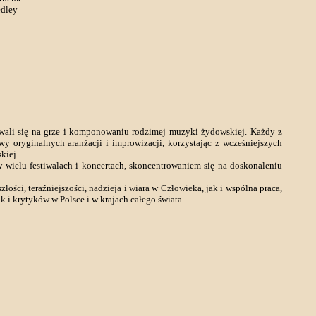
edley
wali się na grze i komponowaniu rodzimej muzyki żydowskiej. Każdy z
oryginalnych aranżacji i improwizacji, korzystając z wcześniejszych
kiej.
wielu festiwalach i koncertach, skoncentrowaniem się na doskonaleniu
łości, teraźniejszości, nadzieja i wiara w Człowieka, jak i wspólna praca,
 i krytyków w Polsce i w krajach całego świata.