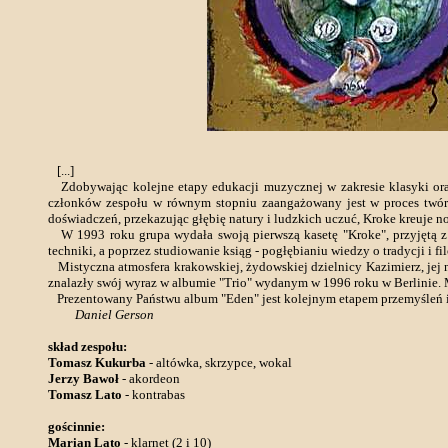
[...]
Zdobywając kolejne etapy edukacji muzycznej w zakresie klasyki ora
członków zespołu w równym stopniu zaangażowany jest w proces twórc
doświadczeń, przekazując głębię natury i ludzkich uczuć, Kroke kreuje 
W 1993 roku grupa wydała swoją pierwszą kasetę "Kroke", przyjętą z 
techniki, a poprzez studiowanie ksiąg - pogłębianiu wiedzy o tradycji i 
Mistyczna atmosfera krakowskiej, żydowskiej dzielnicy Kazimierz, jej niez
znalazły swój wyraz w albumie "Trio" wydanym w 1996 roku w Berlinie. M
Prezentowany Państwu album "Eden" jest kolejnym etapem przemyśleń i 
Daniel Gerson
skład zespołu:
Tomasz Kukurba
- altówka, skrzypce, wokal
Jerzy Bawoł
- akordeon
Tomasz Lato
- kontrabas
gościnnie:
Marian Lato
- klarnet (2 i 10)