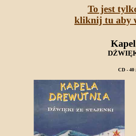
To jest tyl
kliknij tu aby 
Kapel
DŹWIĘK
CD - 40 