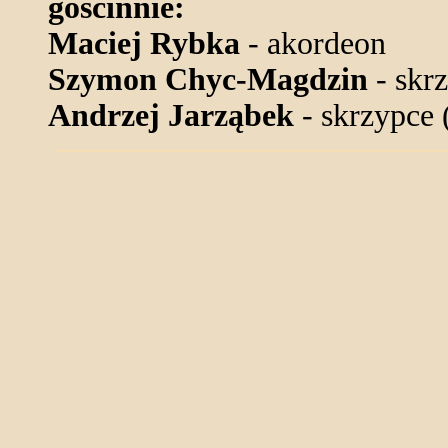
gościnnie:
Maciej Rybka
- akordeon
Szymon Chyc-Magdzin
- skr
Andrzej Jarząbek
- skrzypce 