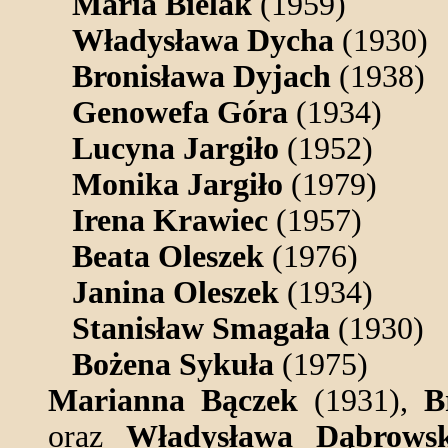
Maria Bielak
(1959)
Władysława Dycha
(1930)
Bronisława Dyjach
(1938)
Genowefa Góra
(1934)
Lucyna Jargiło
(1952)
Monika Jargiło
(1979)
Irena Krawiec
(1957)
Beata Oleszek
(1976)
Janina Oleszek
(1934)
Stanisław Smagała
(1930)
Bożena Sykuła
(1975)
Marianna Bączek
(1931),
B
oraz
Władysława Dąbrows