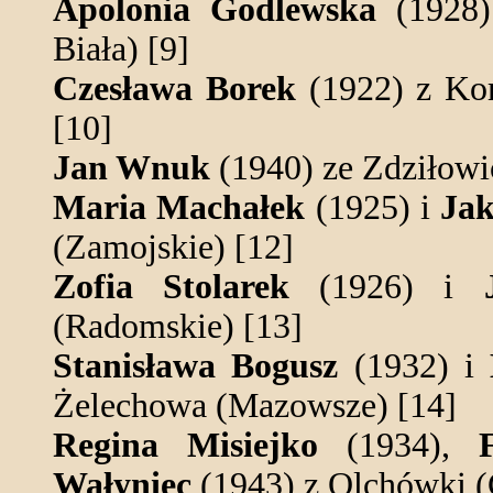
Apolonia Godlewska
(1928)
Biała) [9]
Czesława Borek
(1922) z Ko
[10]
Jan Wnuk
(1940) ze Zdziłowic
Maria Machałek
(1925) i
Ja
(Zamojskie) [12]
Zofia Stolarek
(1926) i
(Radomskie) [13]
Stanisława Bogusz
(1932) i
Żelechowa (Mazowsze) [14]
Regina Misiejko
(1934),
Wałyniec
(1943) z Olchówki (