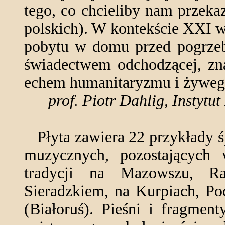
tego, co chcieliby nam przek
polskich). W kontekście XXI w
pobytu w domu przed pogrzeb
świadectwem odchodzącej, zna
echem humanitaryzmu i żywego
prof. Piotr Dahlig, Instyt
Płyta zawiera 22 przykłady ś
muzycznych, pozostających
tradycji na Mazowszu, Ra
Sieradzkiem, na Kurpiach, Po
(Białoruś). Pieśni i fragmen