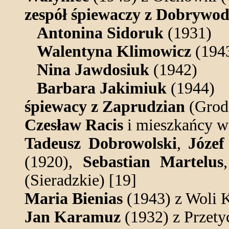
zespół śpiewaczy z Dobrywo
Antonina Sidoruk
(1931)
Walentyna Klimowicz
(194
Nina Jawdosiuk
(1942)
Barbara Jakimiuk
(1944)
śpiewacy z Zaprudzian
(Grodz
Czesław Racis
i mieszkańcy ws
Tadeusz Dobrowolski
,
Józef
(1920),
Sebastian Martelus
(Sieradzkie) [19]
Maria Bienias
(1943) z Woli 
Jan Karamuz
(1932) z Przety