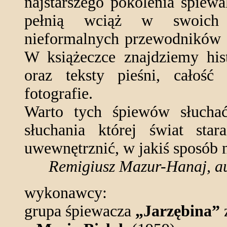
najstarszego pokolenia śpiewa
pełnią wciąż w swoich l
nieformalnych przewodników
W książeczce znajdziemy his
oraz teksty pieśni, całość 
fotografie.
Warto tych śpiewów słuchać
słuchania której świat sta
uwewnętrznić, w jakiś sposób n
Remigiusz Mazur-Hanaj, au
wykonawcy:
grupa śpiewacza
„Jarzębina”
z