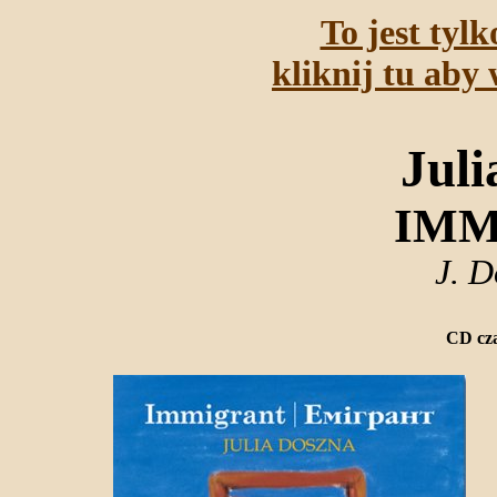
To jest tyl
kliknij tu aby 
Juli
IMM
J. D
CD cza