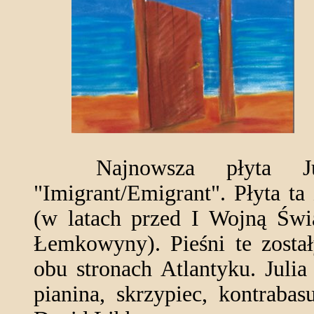
Najnowsza płyta Juli
"Imigrant/Emigrant". Płyta ta
(w latach przed I Wojną Świa
Łemkowyny). Pieśni te zosta
obu stronach Atlantyku. Jul
pianina, skrzypiec, kontraba