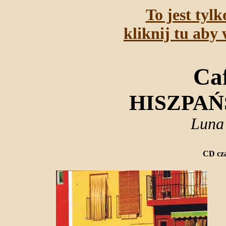
To jest tyl
kliknij tu aby 
Ca
HISZPA
Luna
CD cza