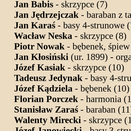
Jan Babis
- skrzypce (7)
Jan Jędrzejczak
- baraban z ta
Jan Karaś
- basy 4-strunowe (
Wacław Neska
- skrzypce (8)
Piotr Nowak
- bębenek, śpiew
Jan Kłosiński
(ur. 1899) - org
Józef Kasiak
- skrzypce (10)
Tadeusz Jedynak
- basy 4-str
Józef Kądziela
- bębenek (10)
Florian Porczek
- harmonia (
Stanisław Zaraś
- baraban (11
Walenty Mirecki
- skrzypce (
Józef Janowiecki
- basy 3-str