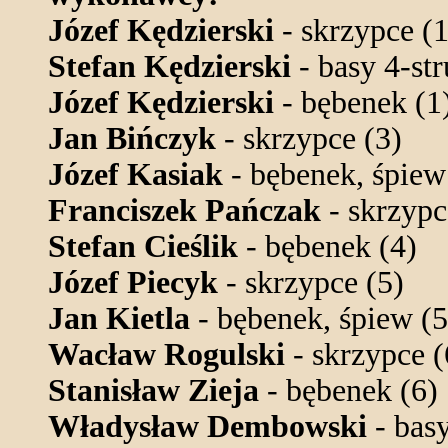
Józef Kędzierski
- skrzypce (1
Stefan Kędzierski
- basy 4-str
Józef Kędzierski
- bębenek (1
Jan Bińczyk
- skrzypce (3)
Józef Kasiak
- bębenek, śpiew
Franciszek Pańczak
- skrzypc
Stefan Cieślik
- bębenek (4)
Józef Piecyk
- skrzypce (5)
Jan Kietla
- bębenek, śpiew (5
Wacław Rogulski
- skrzypce (
Stanisław Zieja
- bębenek (6)
Władysław Dembowski
- basy