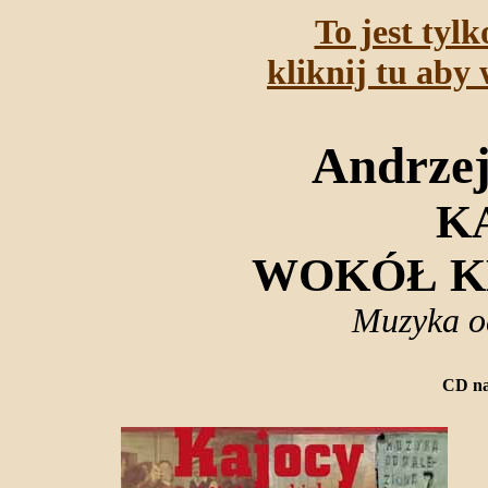
To jest tyl
kliknij tu aby 
Andrzej
K
WOKÓŁ K
Muzyka o
CD na