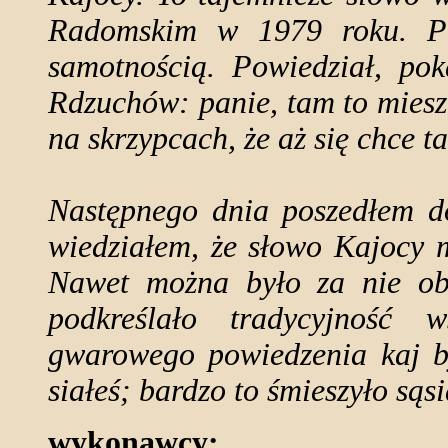
Radomskim w 1979 roku. Po
samotnością. Powiedział, pok
Rdzuchów: panie, tam to miesz
na skrzypcach, że aż się chce t
Następnego dnia poszedłem d
wiedziałem, że słowo Kajocy 
Nawet można było za nie ob
podkreślało tradycyjność
gwarowego powiedzenia kaj był
siałeś; bardzo to śmieszyło sąs
wykonawcy: