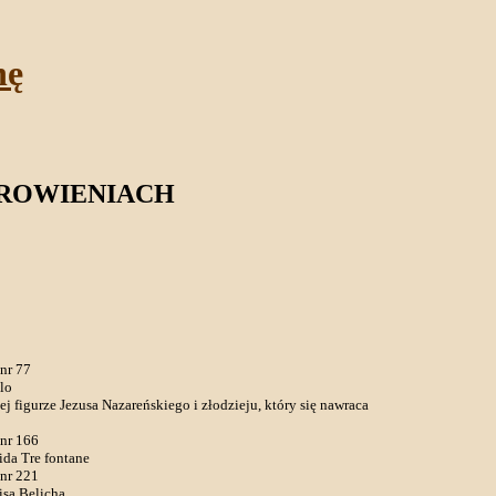
nę
DROWIENIACH
nr 77
lo
j figurze Jezusa Nazareńskiego i złodzieju, który się nawraca
 nr 166
da Tre fontane
 nr 221
sa Belicha