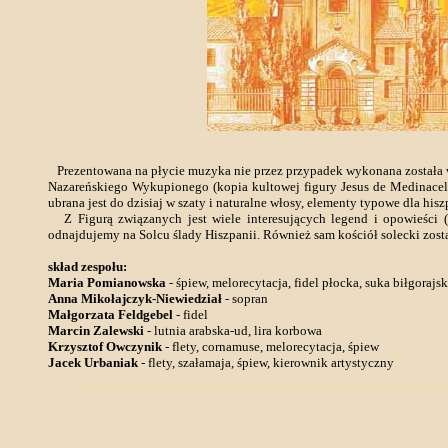
Prezentowana na płycie muzyka nie przez przypadek wykonana została w w
Nazareńskiego Wykupionego (kopia kultowej figury Jesus de Medinaceli
ubrana jest do dzisiaj w szaty i naturalne włosy, elementy typowe dla hiszp
Z Figurą związanych jest wiele interesujących legend i opowieści (
odnajdujemy na Solcu ślady Hiszpanii. Również sam kościół solecki zosta
skład zespołu:
Maria Pomianowska
- śpiew, melorecytacja, fidel płocka, suka biłgorajs
Anna Mikołajczyk-Niewiedział
- sopran
Małgorzata Feldgebel
- fidel
Marcin Zalewski
- lutnia arabska-ud, lira korbowa
Krzysztof Owczynik
- flety, cornamuse, melorecytacja, śpiew
Jacek Urbaniak
- flety, szałamaja, śpiew, kierownik artystyczny