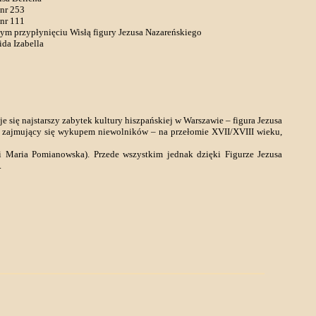
 nr 253
 nr 111
ym przypłynięciu Wisłą figury Jezusa Nazareńskiego
da Izabella
się najstarszy zabytek kultury hiszpańskiej w Warszawie – figura Jezusa
on zajmujący się wykupem niewolników – na przełomie XVII/XVIII wieku,
i Maria Pomianowska). Przede wszystkim jednak dzięki Figurze Jezusa
.