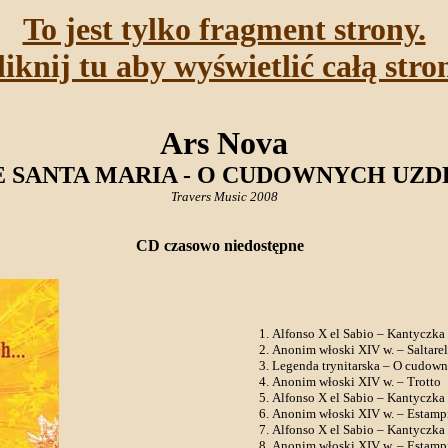
To jest tylko fragment strony.
liknij tu aby wyświetlić całą stro
Ars Nova
E SANTA MARIA - O CUDOWNYCH UZ
Travers Music 2008
CD czasowo niedostępne
Alfonso X el Sabio – Kantyczka 
Anonim włoski XIV w. – Saltarel
Legenda trynitarska – O cudowne
Anonim włoski XIV w. – Trotto
Alfonso X el Sabio – Kantyczka
Anonim włoski XIV w. – Estampi
Alfonso X el Sabio – Kantyczka
Anonim włoski XIV w. – Estampi