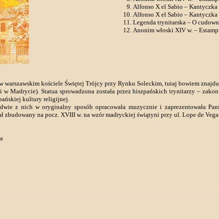
Alfonso X el Sabio – Kantyczka
Alfonso X el Sabio – Kantyczka
Legenda trynitarska – O cudown
Anonim włoski XIV w. – Estampi
arszawskim kościele Świętej Trójcy przy Rynku Soleckim, tutaj bowiem znajduje 
 w Madrycie). Statua sprowadzona została przez hiszpańskich trynitarzy – zak
ańskiej kultury religijnej.
dwie z nich w oryginalny sposób opracowała muzycznie i zaprezentowała Pan
ł zbudowany na pocz. XVIII w. na wzór madryckiej świątyni przy ul. Lope de Vega
ka