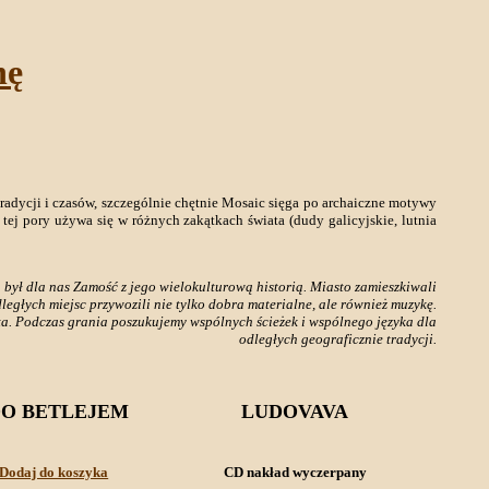
nę
radycji i czasów, szczególnie chętnie Mosaic sięga po archaiczne motywy
 tej pory używa się w różnych zakątkach świata (dudy galicyjskie, lutnia
był dla nas Zamość z jego wielokulturową historią. Miasto zamieszkiwali
dległych miejsc przywozili nie tylko dobra materialne, ale również muzykę.
ata. Podczas grania poszukujemy wspólnych ścieżek i wspólnego języka dla
odległych geograficznie tradycji.
 DO BETLEJEM
LUDOVAVA
Dodaj do koszyka
CD nakład wyczerpany