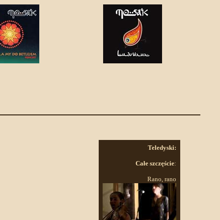
Teledyski:
Całe szczęście
:
Rano, rano