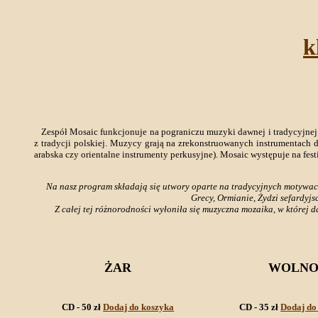
k
Zespół Mosaic funkcjonuje na pograniczu muzyki dawnej i tradycyjnej. W
z tradycji polskiej. Muzycy grają na zrekonstruowanych instrumentach da
arabska czy orientalne instrumenty perkusyjne). Mosaic występuje na fes
Na nasz program składają się utwory oparte na tradycyjnych motywach 
Grecy, Ormianie, Żydzi sefardyjs
Z całej tej różnorodności wyłoniła się muzyczna mozaika, w której d
ŻAR
WOLNO
CD - 50 zł
Dodaj do koszyka
CD - 35 zł
Dodaj do