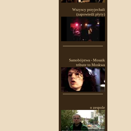
Wszyscy przyjechali
(zapowiedź płyty)
Samobójstwa - Mosaik
tribute to Moskwa
o zespole