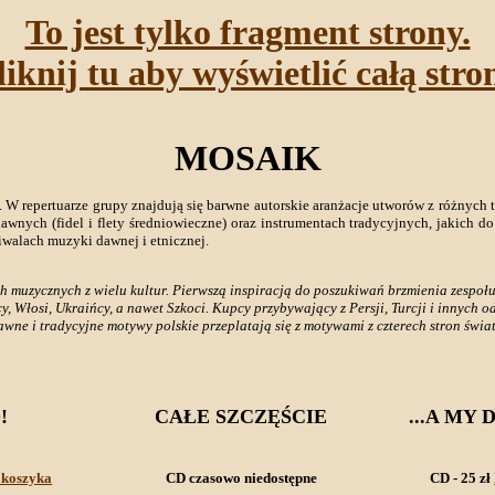
To jest tylko fragment strony.
liknij tu aby wyświetlić całą stro
MOSAIK
 repertuarze grupy znajdują się barwne autorskie aranżacje utworów z różnych t
wnych (fidel i flety średniowieczne) oraz instrumentach tradycyjnych, jakich do
tiwalach muzyki dawnej i etnicznej.
muzycznych z wielu kultur. Pierwszą inspiracją do poszukiwań brzmienia zespołu 
cy, Włosi, Ukraińcy, a nawet Szkoci. Kupcy przybywający z Persji, Turcji i innych o
awne i tradycyjne motywy polskie przeplatają się z motywami z czterech stron świ
!
CAŁE SZCZĘŚCIE
...A MY
 koszyka
CD czasowo niedostępne
CD - 25 zł