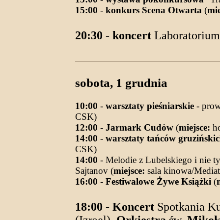
15:00
-
konkurs Scena Otwarta
(
mie
20:30
-
koncert
Laboratorium 
sobota, 1 grudnia
10:00
-
warsztaty pieśniarskie
- prow
CSK)
12:00
-
Jarmark Cudów
(
miejsce:
ho
14:00
-
warsztaty tańców gruziński
CSK)
14:00
- Melodie z Lubelskiego i nie t
Sajtanov (
miejsce:
sala kinowa/Media
16:00
-
Festiwalowe Żywe Książki
(
18:00
-
Koncert
Spotkania Ku