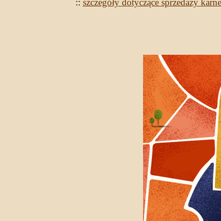
::
szczegóły dotyczące sprzedaży karne