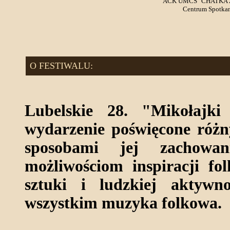
ACK UMCS "CHATKA ŻAK
Centrum Spotkani
O FESTIWALU:
Lubelskie 28. "Mikołajki
wydarzenie poświęcone różn
sposobami jej zachowan
możliwościom inspiracji fo
sztuki i ludzkiej aktywn
wszystkim muzyka folkowa.