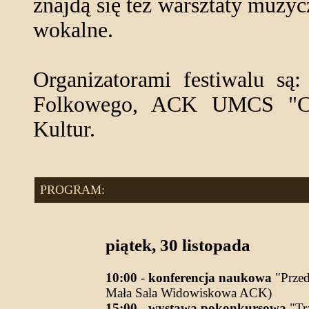
znajdą się też warsztaty muzycz
wokalne.
Organizatorami festiwalu są
Folkowego, ACK UMCS "Ch
Kultur.
PROGRAM:
piątek, 30 listopada
10:00
-
konferencja naukowa
"Przed
Mała Sala Widowiskowa ACK)
15:00
-
wystawa pokonkursowa
"Tra