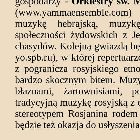
gospodarzy -
Orkiestry św. 
(www.yammaensemble.com) z 
muzykę hebrajską, muzyk
społeczności żydowskich z J
chasydów. Kolejną gwiazdą bę
yo.spb.ru), w której repertuar
z pogranicza rosyjskiego etn
bardzo skocznym bitem. Muz
błaznami, żartownisiami, p
tradycyjną muzykę rosyjską z
stereotypem Rosjanina rodem
będzie też okazja do usłyszeni