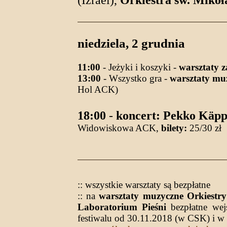
(Izrael),
Orkiestra św. Mikoł
niedziela, 2 grudnia
11:00
- Jeżyki i koszyki -
warsztaty 
13:00
- Wszystko gra -
warsztaty muz
Hol ACK)
18:00
-
koncert: Pekko Käp
Widowiskowa ACK,
bilety:
25/30 zł
:: wszystkie warsztaty są bezpłatne
:: na
warsztaty muzyczne Orkiestry 
Laboratorium Pieśni
bezpłatne wej
festiwalu od 30.11.2018 (w CSK) i w 