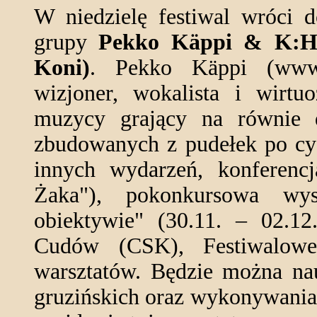
W niedzielę festiwal wróci d
grupy
Pekko Käppi & K:H:
Koni)
. Pekko Käppi (www.
wizjoner, wokalista i wirtu
muzycy grający na równie d
zbudowanych z pudełek po cy
innych wydarzeń, konferencj
Żaka"), pokonkursowa wys
obiektywie" (30.11. – 02.12
Cudów (CSK), Festiwalow
warsztatów. Będzie można nau
gruzińskich oraz wykonywani