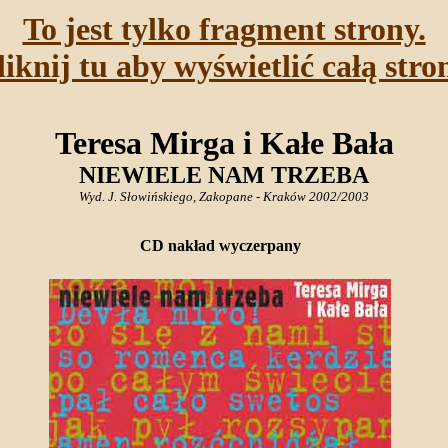
To jest tylko fragment strony.
liknij tu aby wyświetlić całą stro
Teresa Mirga i Kałe Bała
NIEWIELE NAM TRZEBA
Wyd. J. Słowińskiego, Zakopane - Kraków 2002/2003
CD nakład wyczerpany