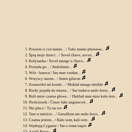
Powiem ci coś mamo... / Tuke mamo phenawa...
Śpią moje dzieci... / Soveł ćhave, soven...
Kołysanka / Soveł mange o ćhavo...
Poznała go... / Andožamo...
Wóz - karoca / Sas man vurdan...
Wszyscy razem... / Amen gilavas
Zostawiłeś mi korale... / Muklał mange mirikłe
Kiedy pojadę do miasta... / Sar tradava ando foros...
Boli mnie czarna głowa... / Dukhał man miro kało śero...
Pierścionek / Činav łake angruscori...
Nie płacz / Tu na rov
Tam w mieście... / Garudžom me ando foros...
Czarna jestem... / Kało som, kali som...
Wędrują Cyganie / Sar o roma trajen
A jeśli Panie...