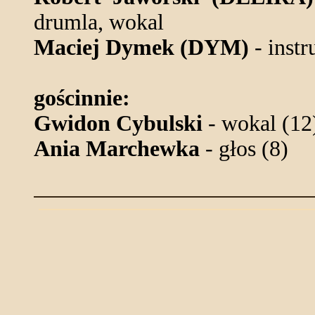
drumla, wokal
Maciej Dymek (DYM)
- inst
gościnnie:
Gwidon Cybulski
- wokal (12
Ania Marchewka
- głos (8)