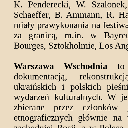
K. Penderecki, W. Szalonek,
Schaeffer, B. Ammann, R. Ha
miały prawykonania na festiw
za granicą, m.in. w Bayreu
Bourges, Sztokholmie, Los Ang
Warszawa Wschodnia
to z
dokumentacją, rekonstruk
ukraińskich i polskich pieśn
wydarzeń kulturalnych. W jeg
zbierane przez członków 
etnograficznych głównie na 
zachodniej Rosji, a w Polsce