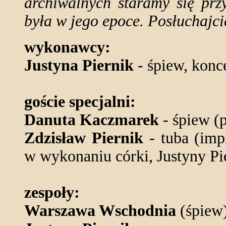
archiwalnych staramy się prz
była w jego epoce. Posłuchajcie
wykonawcy:
Justyna Piernik
- śpiew, konc
goście specjalni:
Danuta Kaczmarek
- śpiew (p
Zdzisław Piernik
- tuba (imp
w wykonaniu córki, Justyny Pi
zespoły:
Warszawa Wschodnia
(śpiew)