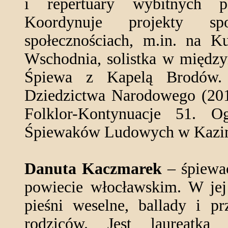
i repertuary wybitnych po
Koordynuje projekty sp
społecznościach, m.in. na K
Wschodnia, solistka w międz
Śpiewa z Kapelą Brodów. 
Dziedzictwa Narodowego (2017
Folklor-Kontynuacje 51. O
Śpiewaków Ludowych w Kazim
Danuta Kaczmarek
– śpiewa
powiecie włocławskim. W jej 
pieśni weselne, ballady i pr
rodziców. Jest laureatką