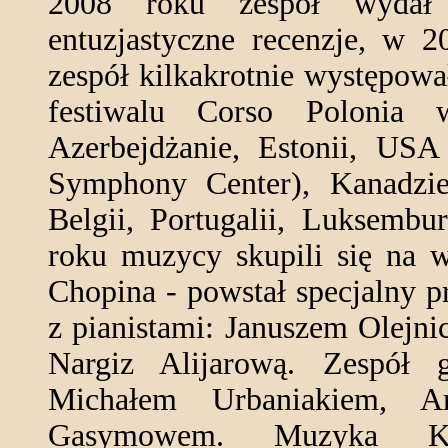
2008 roku zespół wydał 
entuzjastyczne recenzje, w 
zespół kilkakrotnie występowa
festiwalu Corso Polonia
Azerbejdżanie, Estonii, USA
Symphony Center), Kanadzie
Belgii, Portugalii, Luksemb
roku muzycy skupili się na w
Chopina - powstał specjalny 
z pianistami: Januszem Olejn
Nargiz Alijarową. Zespół 
Michałem Urbaniakiem, A
Gasymowem. Muzyka K