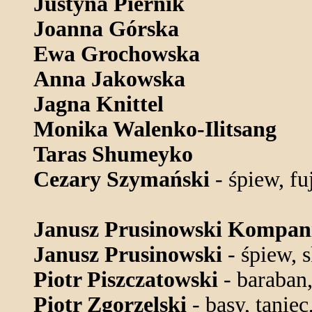
Justyna Piernik
Joanna Górska
Ewa Grochowska
Anna Jakowska
Jagna Knittel
Monika Walenko-Ilitsang
Taras Shumeyko
Cezary Szymański
- śpiew, fu
Janusz Prusinowski Kompan
Janusz Prusinowski
- śpiew, 
Piotr Piszczatowski
- baraban,
Piotr Zgorzelski
- basy, taniec