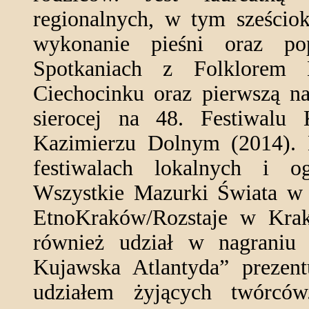
regionalnych, w tym sześciok
wykonanie pieśni oraz po
Spotkaniach z Folklorem
Ciechocinku oraz pierwszą n
sierocej na 48. Festiwal
Kazimierzu Dolnym (2014). B
festiwalach lokalnych i o
Wszystkie Mazurki Świata w 
EtnoKraków/Rozstaje w Kra
również udział w nagrani
Kujawska Atlantyda” prezent
udziałem żyjących twórcó