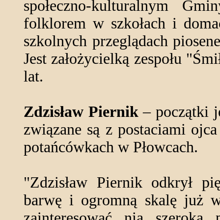
społeczno-kulturalnym Gmi
folklorem w szkołach i domac
szkolnych przeglądach piosene
Jest założycielką zespołu "Śm
lat.
Zdzisław Piernik
– początki j
związane są z postaciami ojca 
potańcówkach w Płowcach.
"Zdzisław Piernik odkrył pię
barwę i ogromną skalę już w
zainteresować nią szeroką 