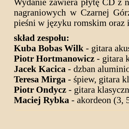
Wydanie zawiera płytę CD z n
nagraniowych w Czarnej Górz
pieśni w języku romskim oraz 
skład zespołu:
Kuba Bobas Wilk
- gitara aku
Piotr Hortmanowicz
- gitara 
Jacek Kacica
- dzban alumini
Teresa Mirga
- śpiew, gitara k
Piotr Ondycz
- gitara klasyczna
Maciej Rybka
- akordeon (3, 5