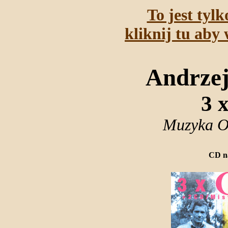
To jest tyl
kliknij tu aby 
Andrzej
3 
Muzyka O
CD n