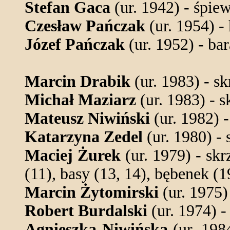
Stefan Gaca
(ur. 1942) - śpiew
Czesław Pańczak
(ur. 1954) -
Józef Pańczak
(ur. 1952) - ba
Marcin Drabik
(ur. 1983) - sk
Michał Maziarz
(ur. 1983) - s
Mateusz Niwiński
(ur. 1982) -
Katarzyna Zedel
(ur. 1980) - 
Maciej Żurek
(ur. 1979) - skr
(11), basy (13, 14), bębenek (1
Marcin Żytomirski
(ur. 1975) 
Robert Burdalski
(ur. 1974) - 
Agnieszka Niwińska
(ur. 1984