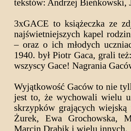
tekstów: Andrzej Bieńkowski, 
3xGACE to książeczka ze zdj
najświetniejszych kapel rodz
– oraz o ich młodych uczniac
1940. był Piotr Gaca, grali też
wszyscy Gace! Nagrania Gaców 
Wyjątkowość Gaców to nie ty
jest to, że wychowali wielu 
skrzypków grających wiejską 
Żurek, Ewa Grochowska, Ma
Marcin Drabik i wielu innych.