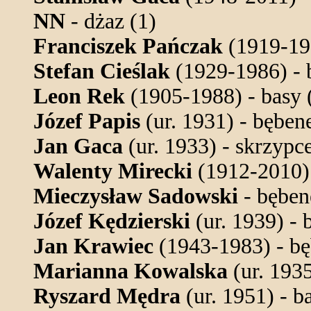
NN
- dżaz (1)
Franciszek Pańczak
(1919-198
Stefan Cieślak
(1929-1986) - 
Leon Rek
(1905-1988) - basy (
Józef Papis
(ur. 1931) - bębene
Jan Gaca
(ur. 1933) - skrzypce
Walenty Mirecki
(1912-2010) -
Mieczysław Sadowski
- bębene
Józef Kędzierski
(ur. 1939) - 
Jan Krawiec
(1943-1983) - bę
Marianna Kowalska
(ur. 1935
Ryszard Mędra
(ur. 1951) - b