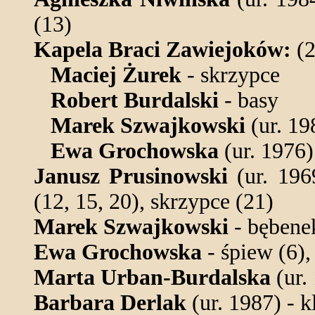
(13)
Kapela Braci Zawiejoków:
(2
Maciej Żurek
- skrzypce
Robert Burdalski
- basy
Marek Szwajkowski
(ur. 19
Ewa Grochowska
(ur. 1976)
Janusz Prusinowski
(ur. 196
(12, 15, 20), skrzypce (21)
Marek Szwajkowski
- bębenek
Ewa Grochowska
- śpiew (6),
Marta Urban-Burdalska
(ur.
Barbara Derlak
(ur. 1987) - k